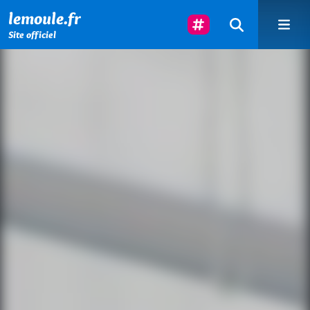
Menu principal
Contenu principal
Pied de page
Suivez-Nous
lemoule.fr
Site officiel