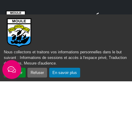
RESTEZ CONNECTÉS AU
MOULE !
Recevez chaque semaine l'actualité de votre ville
Nous collectons et traitons vos informations personnelles dans le but
Email
Je
*
suivant :
Informations de sessions et accès à l'espace privé, Traduction
des pages, Mesure d'audience
.
ne
suis
Accepter
Refuser
En savoir plus
pas
un
robot
Veuillez laisser ce champ vide :