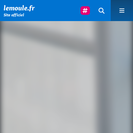
Menu principal
Contenu principal
Pied de page
Suivez-Nous
lemoule.fr
Site officiel