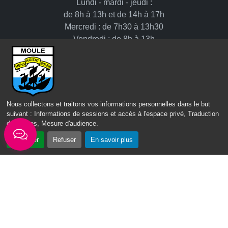
Lundi - mardi - jeudi :
de 8h à 13h et de 14h à 17h
Mercredi : de 7h30 à 13h30
Vendredi : de 8h à 13h
Intercommunalité
Communauté d’agglomération du Nord Grande-Terre
Nous collectons et traitons vos informations personnelles dans le but
Nos sites
suivant :
Informations de sessions et accès à l'espace privé, Traduction
des pages, Mesure d'audience
.
Portail des Médiathèques Nord Guadeloupe
Accepter
Refuser
En savoir plus