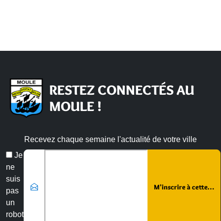
RESTEZ CONNECTÉS AU
MOULE !
Recevez chaque semaine l'actualité de votre ville
Email
Je
*
ne
suis
pas
un
robot