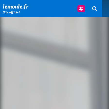
Menu principal
Contenu principal
Pied de page
Suivez-Nous
lemoule.fr
Site officiel