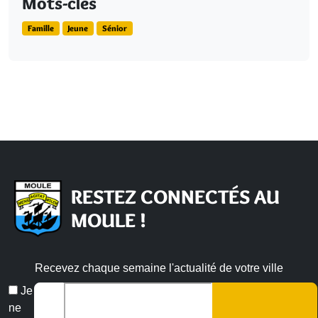
Mots-clés
Famille
Jeune
Sénior
RESTEZ CONNECTÉS AU
MOULE !
Recevez chaque semaine l'actualité de votre ville
Veuillez laisser ce champ vide :
Email
Je
*
ne