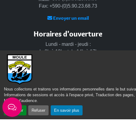
Fax: +590-(0)5.90.23.68.73
Envoyer un email
Horaires d'ouverture
Lundi - mardi - jeudi :
de 8h à 13h et de 14h à 17h
Mercredi : de 7h30 à 13h30
Vendredi : de 8h à 13h
Intercommunalité
Nous collectons et traitons vos informations personnelles dans le but suiva
Communauté d’agglomération du Nord Grande-Terre
Informations de sessions et accès à l'espace privé, Traduction des pages,
Mesure d'audience
.
Nos sites
Accepter
Refuser
En savoir plus
Portail des Médiathèques Nord Guadeloupe