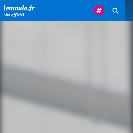
Menu principal
Contenu principal
Pied de page
Suivez-Nous
lemoule.fr
Site officiel