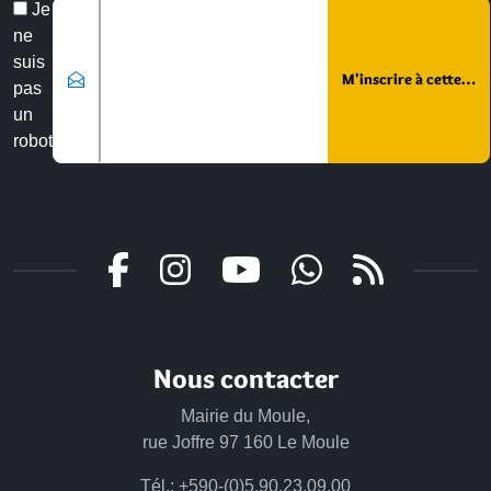
Veuillez laisser ce champ vide :
Email
Je
*
ne
suis
pas
un
robot
Nous contacter
Mairie du Moule,
rue Joffre 97 160 Le Moule
Tél.:
+590-(0)5.90.23.09.00