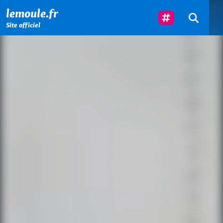
Menu principal
Contenu principal
Pied de page
Suivez-Nous
lemoule.fr
Site officiel