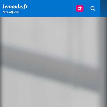
Menu principal
Contenu principal
Pied de page
Suivez-Nous
lemoule.fr
Site officiel