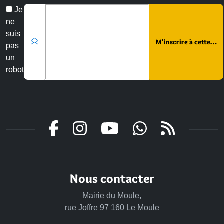
Veuillez laisser ce champ vide :
Email
Je
*
ne
suis
pas
un
robot
Nous contacter
Mairie du Moule,
rue Joffre 97 160 Le Moule