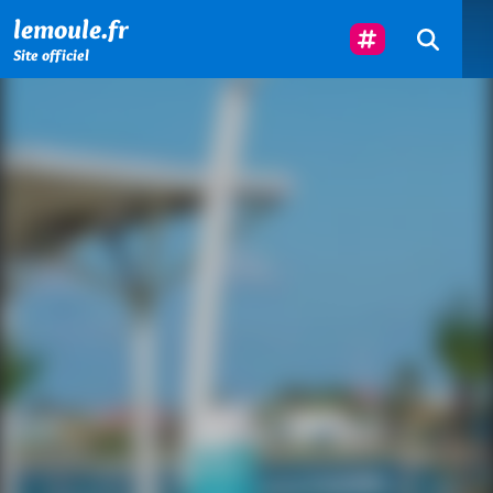
Menu principal
Contenu principal
Pied de page
Suivez-Nous
lemoule.fr
Site officiel