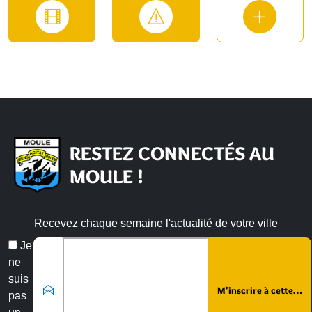
RESTEZ CONNECTÉS AU
MOULE !
Recevez chaque semaine l'actualité de votre ville
Veuillez laisser ce champ vide :
Email
Je
*
ne
suis
pas