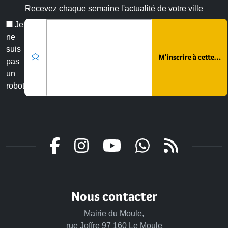
Recevez chaque semaine l'actualité de votre ville
Veuillez laisser ce champ vide :
Email
Je
*
ne
suis
pas
un
robot
Nous contacter
Mairie du Moule,
rue Joffre 97 160 Le Moule