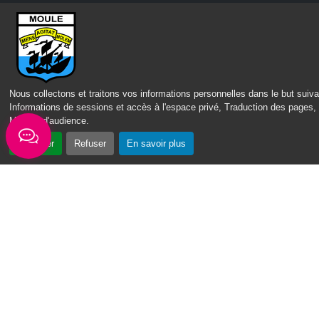
Nous collectons et traitons vos informations personnelles dans le but suiva
Informations de sessions et accès à l'espace privé, Traduction des pages,
Mesure d'audience
.
Accepter
Refuser
En savoir plus
CONTACT
MENTIONS LÉGALES
POLITIQUE DE CONFIDENTIALITÉ
ACCESSIBILITÉ : PARTIELLEMENT CONFORME
PLAN DU SITE
GÉRER
LES COOKIES
IPEOS I-
2022 – 2026 © lemoule.fr | Tous droits réservés | Réalisé par
SOLUTIONS