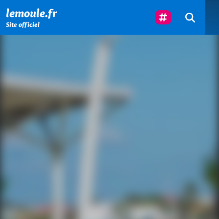
Menu principal
Contenu principal
Pied de page
Suivez-Nous
lemoule.fr
Site officiel