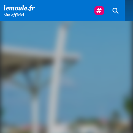
Menu principal
Contenu principal
Pied de page
Suivez-Nous
lemoule.fr
Site officiel