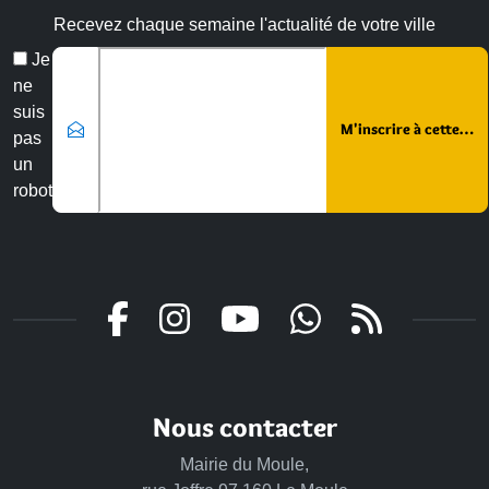
Recevez chaque semaine l'actualité de votre ville
Veuillez laisser ce champ vide :
Email
Je
*
ne
suis
pas
un
robot
Nous contacter
Mairie du Moule,