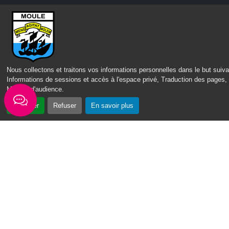
Nous collectons et traitons vos informations personnelles dans le but suiva
Informations de sessions et accès à l'espace privé, Traduction des pages,
Mesure d'audience
.
Accepter
Refuser
En savoir plus
CONTACT
MENTIONS LÉGALES
POLITIQUE DE CONFIDENTIALITÉ
ACCESSIBILITÉ : PARTIELLEMENT CONFORME
PLAN DU SITE
GÉRER
LES COOKIES
IPEOS I-
2022 – 2026 © lemoule.fr | Tous droits réservés | Réalisé par
SOLUTIONS