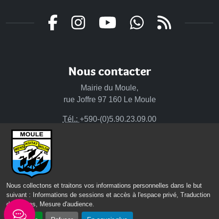
Nous contacter
Mairie du Moule,
rue Joffre 97 160 Le Moule
Tél.:
+590-(0)5.90.23.09.00
Fax: +590-(0)5.90.23.68.73
Envoyer un email
Horaires d'ouverture
Nous collectons et traitons vos informations personnelles dans le but
Lundi - mardi - jeudi :
suivant :
Informations de sessions et accès à l'espace privé, Traduction
de 8h à 13h et de 14h à 17h
des pages, Mesure d'audience
.
Mercredi : de 7h30 à 13h30