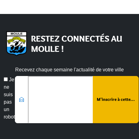
RESTEZ CONNECTÉS AU
MOULE !
Recevez chaque semaine l'actualité de votre ville
Email
Je
*
ne
suis
pas
un
robot
Veuillez laisser ce champ vide :