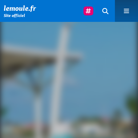
Menu principal
Contenu principal
Pied de page
Suivez-Nous
lemoule.fr
Site officiel