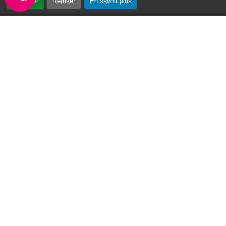
Accepter
Refuser
En savoir plus
Vendredi : de 8h à 13h
Intercommunalité
Communauté d’agglomération du Nord Grande-Terre
Nos sites
Portail des Médiathèques Nord Guadeloupe