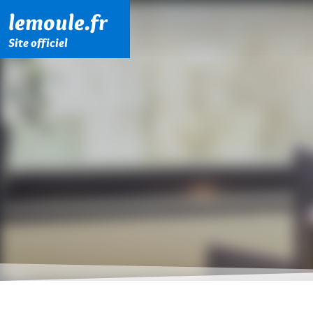
Menu principal
Contenu principal
Pied de page
lemoule.fr
Site officiel