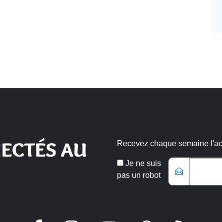
ECTÉS AU
Recevez chaque semaine l'actu
Veuillez laisse
Email
Je ne suis
*
pas un robot