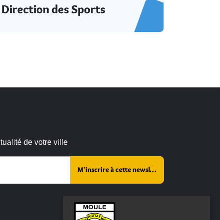
Direction des Sports
alité de votre ville
r ce champ vide :