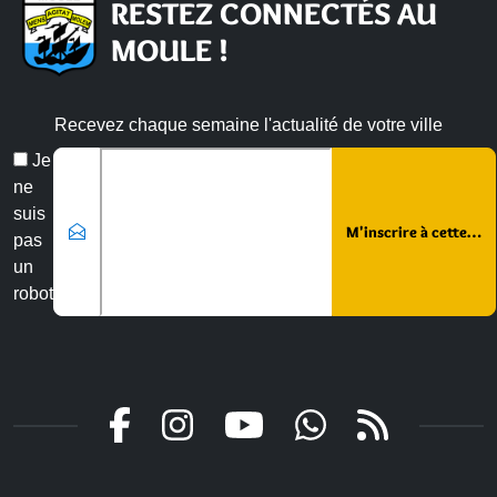
RESTEZ CONNECTÉS AU
MOULE !
Recevez chaque semaine l'actualité de votre ville
Veuillez laisser ce champ vide :
Email
Je
*
ne
suis
pas
un
robot