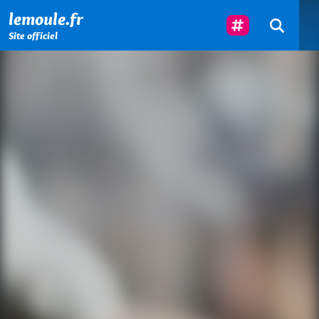
Menu principal
Contenu principal
Pied de page
Suivez-Nous
lemoule.fr
Site officiel