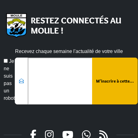
RESTEZ CONNECTÉS AU
MOULE !
Recevez chaque semaine l'actualité de votre ville
Veuillez laisser ce champ vide :
Email
Je
*
ne
suis
pas
un
robot