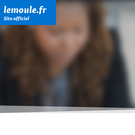
Menu principal
Contenu principal
Pied de page
lemoule.fr
Site officiel