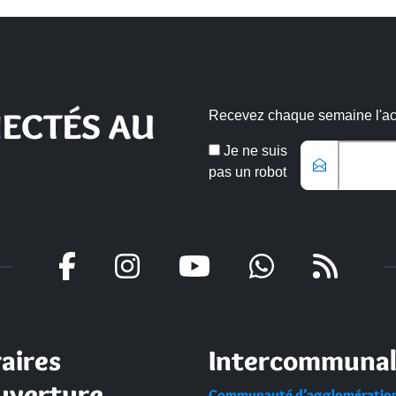
ECTÉS AU
Recevez chaque semaine l'actu
Email
Je ne suis
*
pas un robot
Veuillez laisser ce champ vide
aires
Intercommunal
uverture
Communauté d’agglomératio