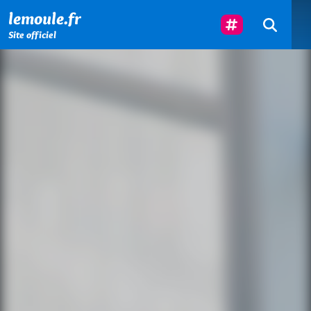
Menu principal
Contenu principal
Pied de page
Suivez-Nous
lemoule.fr
Site officiel