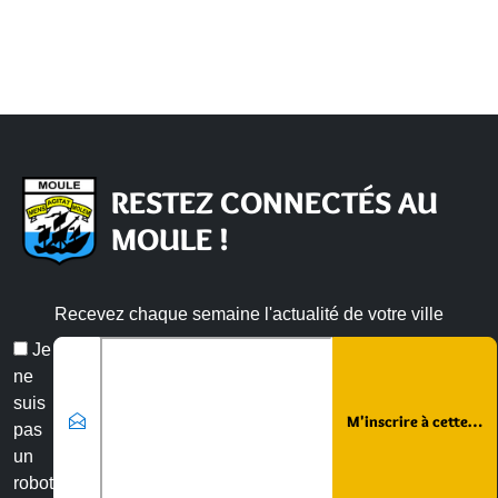
RESTEZ CONNECTÉS AU
MOULE !
Recevez chaque semaine l'actualité de votre ville
Veuillez laisser ce champ vide :
Email
Je
*
ne
suis
pas
un
robot