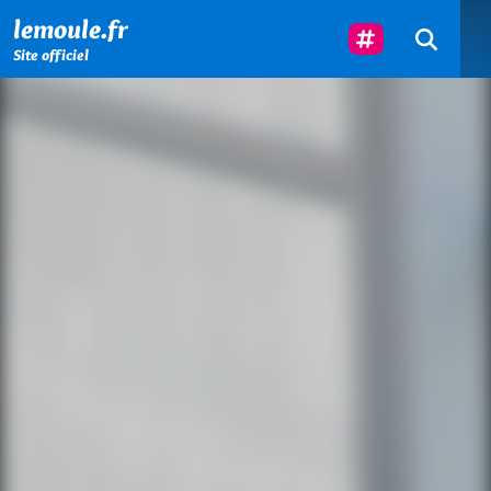
Menu principal
Contenu principal
Pied de page
Suivez-Nous
lemoule.fr
Site officiel