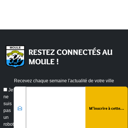
RESTEZ CONNECTÉS AU
MOULE !
Recevez chaque semaine l'actualité de votre ville
Veuillez laisser ce champ vide :
Email
Je
*
ne
suis
pas
un
robot