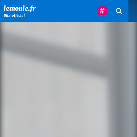
Menu principal
Contenu principal
Pied de page
Suivez-Nous
lemoule.fr
Site officiel