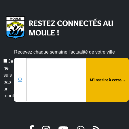
RESTEZ CONNECTÉS AU
MOULE !
Recevez chaque semaine l'actualité de votre ville
Veuillez laisser ce champ vide :
Email
Je
*
ne
suis
pas
un
robot