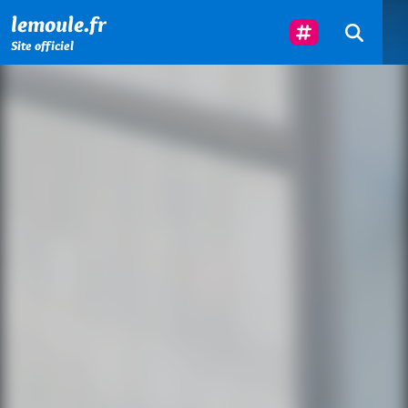
Menu principal
Contenu principal
Pied de page
Suivez-Nous
lemoule.fr
Site officiel