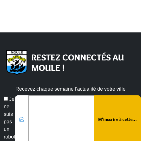
RESTEZ CONNECTÉS AU
MOULE !
Recevez chaque semaine l'actualité de votre ville
Veuillez laisser ce champ vide :
Email
Je
*
ne
suis
pas
un
robot