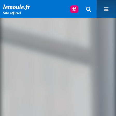
Menu principal
Contenu principal
Pied de page
Suivez-Nous
lemoule.fr
Site officiel