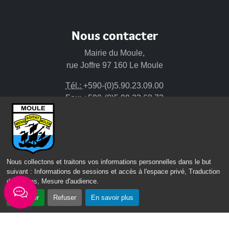
Nous contacter
Mairie du Moule,
rue Joffre 97 160 Le Moule
Tél.:
+590-(0)5.90.23.09.00
Fax: +590-(0)5.90.23.68.73
Envoyer un email
Horaires d'ouverture
Nous collectons et traitons vos informations personnelles dans le but
Lundi - mardi - jeudi :
suivant :
Informations de sessions et accès à l'espace privé, Traduction
de 8h à 13h et de 14h à 17h
des pages, Mesure d'audience
.
Mercredi : de 7h30 à 13h30
Accepter
Refuser
En savoir plus
Vendredi : de 8h à 13h
Intercommunalité