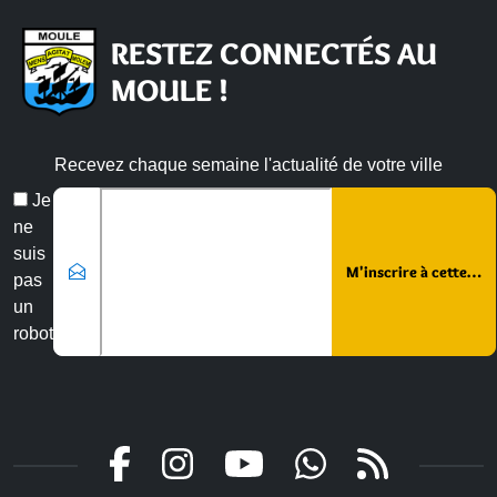
RESTEZ CONNECTÉS AU
MOULE !
Recevez chaque semaine l'actualité de votre ville
Email
Je
*
ne
suis
pas
un
robot
Veuillez laisser ce champ vide :