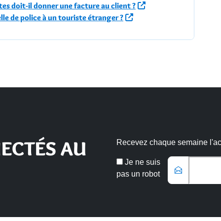
s doit-il donner une facture au client ?
lle de police à un touriste étranger ?
ECTÉS AU
Recevez chaque semaine l'actu
Email
Je ne suis
*
pas un robot
Veuillez laisser ce champ vide