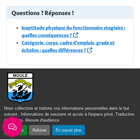
Questions ? Réponses !
Inaptitude physique du fonctionnaire stagiaire :
quelles conséquences ?
Catégorie, corps, cadre d'emplois, grade et
échelon : quelles différences ?
Mes démarches
Famille et État Civil
Nous collectons et traitons vos informations personnelles dans le but
Scolarité et Jeunesse
suivant :
Informations de sessions et accès à l'espace privé, Traduction
des pages, Mesure d'audience
.
Services municipaux
Accepter
Refuser
En savoir plus
Petite Enfance, Solidarités & Familles