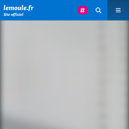
Menu principal
Contenu principal
Pied de page
Suivez-Nous
lemoule.fr
Site officiel