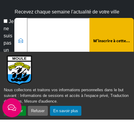
Recevez chaque semaine l'actualité de votre ville
Email
Je
*
ne
suis
pas
un
robot
Veuillez laisser ce champ vide :
Nous collectons et traitons vos informations personnelles dans le but
suivant :
Informations de sessions et accès à l'espace privé, Traduction
des pages, Mesure d'audience
.
Accepter
Refuser
En savoir plus
Nous contacter
Mairie du Moule,