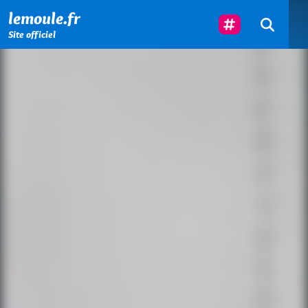
Menu principal
Contenu principal
Pied de page
Suivez-Nous
lemoule.fr
Site officiel