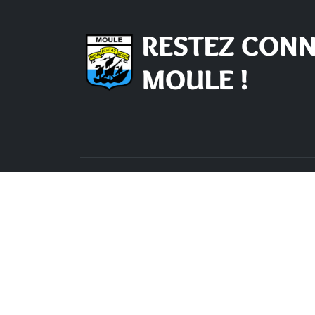
RESTEZ CONN
MOULE !
Nous contacter
Hor
d'o
Mairie du Moule,
rue Joffre 97 160 Le Moule
Lundi -
de 8h 
Tél.:
+590-(0)5.90.23.09.00