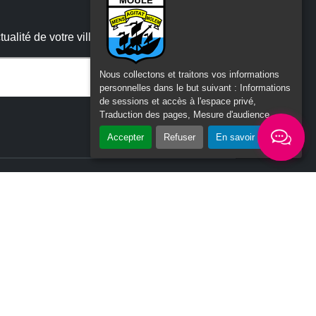
alité de votre ville
Nous collectons et traitons vos informations
personnelles dans le but suivant :
Informations
de sessions et accès à l'espace privé,
 :
Traduction des pages, Mesure d'audience
.
Accepter
Refuser
En savoir plus
ité
n du
Tous les labels / logos