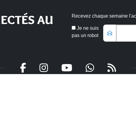
ECTÉS AU
Recevez chaque semaine l'actu
Email
Je ne suis
*
pas un robot
Veuillez laisser ce champ vide
aires
Intercommunal
uverture
Communauté d’agglomératio
Nord Grande-Terre
 mardi - jeudi :
Nos sites
à 13h et de 14h à 17h