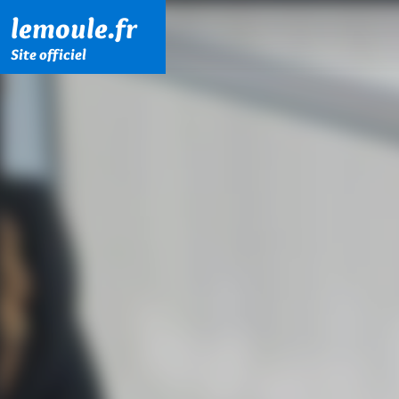
Menu principal
Contenu principal
Pied de page
lemoule.fr
Site officiel