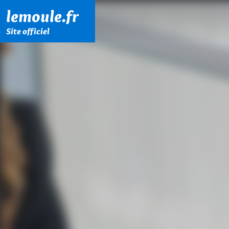
Menu principal
Contenu principal
Pied de page
lemoule.fr
Site officiel