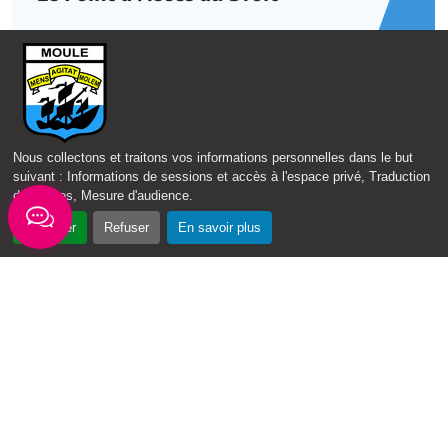
Mots-clés
Famille
Jeune
Sénior
Nous collectons et traitons vos informations personnelles dans le but
suivant :
Informations de sessions et accès à l'espace privé, Traduction
des pages, Mesure d'audience
.
Accepter
Refuser
En savoir plus
RESTEZ CONNECTÉS AU
MOULE !