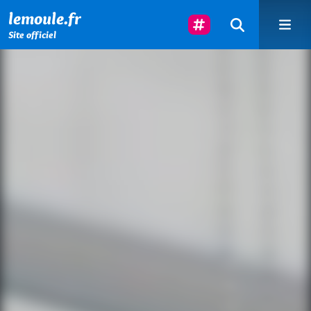
Menu principal
Contenu principal
Pied de page
Suivez-Nous
lemoule.fr
Site officiel