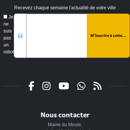
Recevez chaque semaine l'actualité de votre ville
Veuillez laisser ce champ vide :
Email
Je
*
ne
suis
pas
un
robot
Nous contacter
Mairie du Moule,