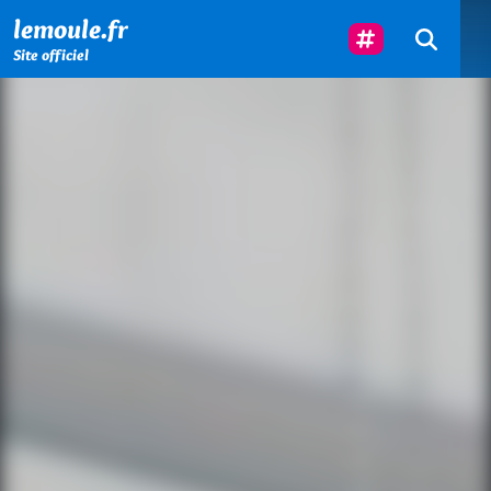
Menu principal
Contenu principal
Pied de page
Suivez-Nous
lemoule.fr
Site officiel