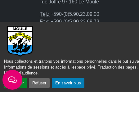
rue Joffre 97 160 Le Moule
Tél.:
+590-(0)5.90.23.09.00
Fax: +590-(0)5.90.23.68.73
Envoyer un email
Horaires d'ouverture
Lundi - mardi - jeudi :
Nous collectons et traitons vos informations personnelles dans le but suiva
Informations de sessions et accès à l'espace privé, Traduction des pages,
de 8h à 13h et de 14h à 17h
Mesure d'audience
.
Mercredi : de 7h30 à 13h30
Vendredi : de 8h à 13h
Accepter
Refuser
En savoir plus
Intercommunalité
Communauté d’agglomération du Nord Grande-Terre
Nos sites
Portail des Médiathèques Nord Guadeloupe