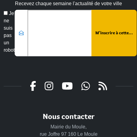
Recevez chaque semaine l'actualité de votre ville
Veuillez laisser ce champ vide :
Email
Je
*
ne
suis
pas
un
robot
Nous contacter
Mairie du Moule,
rue Joffre 97 160 Le Moule