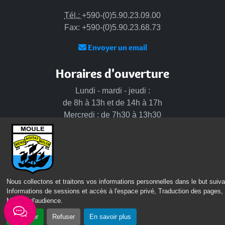
Tél.:
+590-(0)5.90.23.09.00
Fax: +590-(0)5.90.23.68.73
Envoyer un email
Horaires d'ouverture
Lundi - mardi - jeudi :
de 8h à 13h et de 14h à 17h
Mercredi : de 7h30 à 13h30
Vendredi : de 8h à 13h
Intercommunalité
Communauté d’agglomération du Nord Grande-Terre
Nous collectons et traitons vos informations personnelles dans le but suiva
Informations de sessions et accès à l'espace privé, Traduction des pages,
Nos sites
Mesure d'audience
.
Portail des Médiathèques Nord Guadeloupe
Accepter
Refuser
En savoir plus