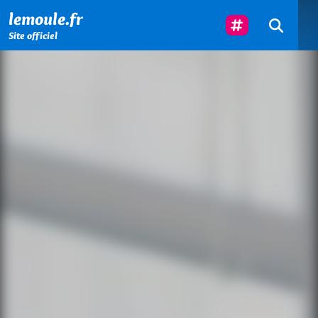
Menu principal
Contenu principal
Pied de page
Suivez-Nous
lemoule.fr
Site officiel