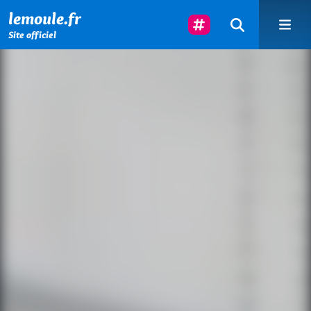
Menu principal
Contenu principal
Pied de page
Suivez-Nous
lemoule.fr
Site officiel