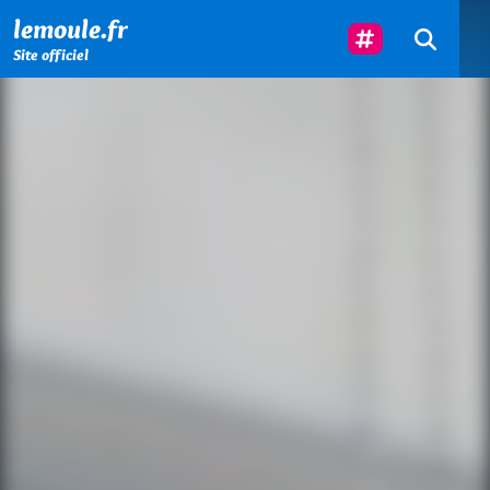
Menu principal
Contenu principal
Pied de page
Suivez-Nous
lemoule.fr
Site officiel