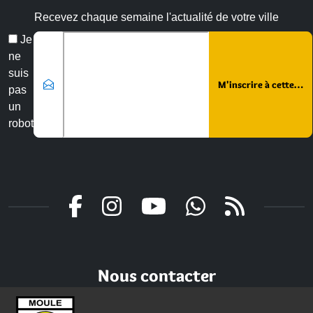
Recevez chaque semaine l'actualité de votre ville
Veuillez laisser ce champ vide :
Email
Je
*
ne
suis
pas
un
robot
Nous contacter
Mairie du Moule,