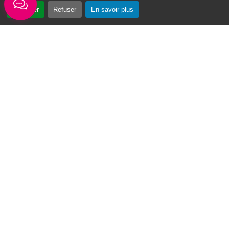
Accepter
Refuser
En savoir plus
Cadre de Vie et Urbanisme
Élections, recensement et citoyenneté
M’installer dans la ville
Consulter également
Le Point d’Accès au Droit
Mots-clés
Famille
Jeune
Sénior