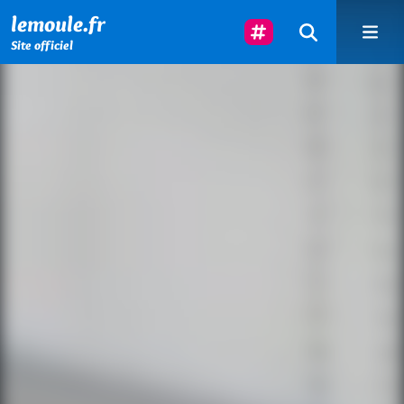
Menu principal
Contenu principal
Pied de page
Suivez-Nous
lemoule.fr
Site officiel