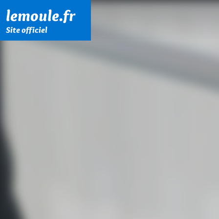
Menu principal
Contenu principal
Pied de page
lemoule.fr
Site officiel