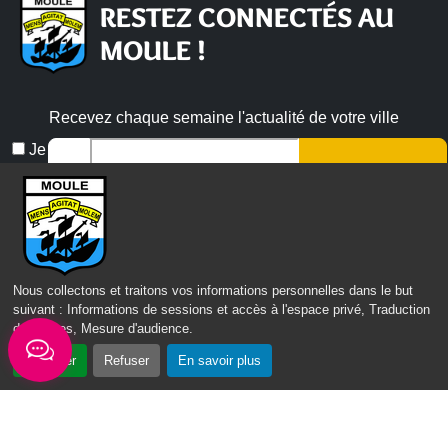
RESTEZ CONNECTÉS AU
MOULE !
Recevez chaque semaine l'actualité de votre ville
Email
Je
*
ne
suis
pas
un
robot
Nous collectons et traitons vos informations personnelles dans le but
Veuillez laisser ce champ vide :
suivant :
Informations de sessions et accès à l'espace privé, Traduction
des pages, Mesure d'audience
.
Accepter
Refuser
En savoir plus