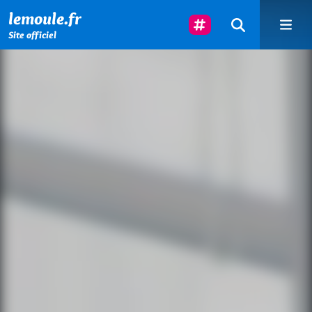
Menu principal
Contenu principal
Pied de page
Suivez-Nous
lemoule.fr
Site officiel