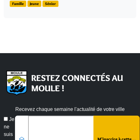
Famille
Jeune
Sénior
RESTEZ CONNECTÉS AU
MOULE !
Recevez chaque semaine l'actualité de votre ville
Veuillez laisser ce champ vide :
Email
Je
*
ne
suis