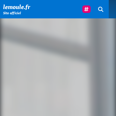
Menu principal
Contenu principal
Pied de page
Suivez-Nous
lemoule.fr
Site officiel