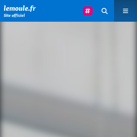
Menu principal
Contenu principal
Pied de page
Suivez-Nous
lemoule.fr
Site officiel