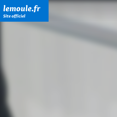
Menu principal
Contenu principal
Pied de page
lemoule.fr
Site officiel