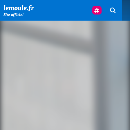
Menu principal
Contenu principal
Pied de page
Suivez-Nous
lemoule.fr
Site officiel