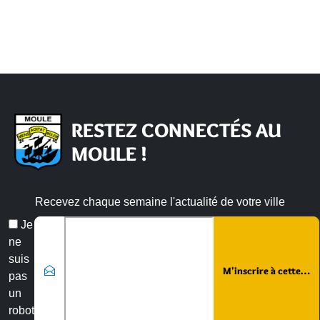
RESTEZ CONNECTÉS AU
MOULE !
Recevez chaque semaine l'actualité de votre ville
Veuillez laisser ce champ vide :
Email
Je
*
ne
suis
pas
un
robot