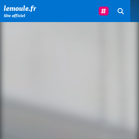
Menu principal
Contenu principal
Pied de page
Suivez-Nous
lemoule.fr
Site officiel