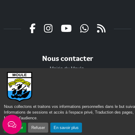
Nous contacter
Mairie du Moule,
rue Joffre 97 160 Le Moule
Tél.:
+590-(0)5.90.23.09.00
Fax: +590-(0)5.90.23.68.73
Nous collectons et traitons vos informations personnelles dans le but suiva
Envoyer un email
Informations de sessions et accès à l'espace privé, Traduction des pages,
Mesure d'audience
.
Horaires d'ouverture
Accepter
Refuser
En savoir plus
Lundi - mardi - jeudi :