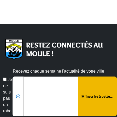
RESTEZ CONNECTÉS AU
MOULE !
Recevez chaque semaine l'actualité de votre ville
Veuillez laisser ce champ vide :
Email
Je
*
ne
suis
pas
un
robot