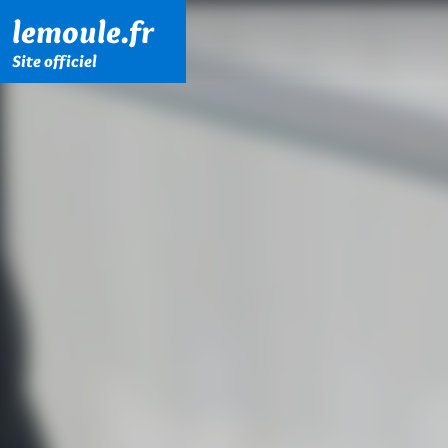
Menu principal
Contenu principal
Pied de page
lemoule.fr
Site officiel