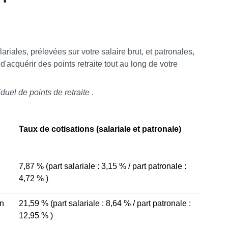
ariales, prélevées sur votre salaire brut, et patronales,
'acquérir des points retraite tout au long de votre
duel de points de retraite
.
Taux de cotisations (salariale et patronale)
7,87 %
(part salariale :
3,15 %
/ part patronale :
4,72 %
)
an
21,59 %
(part salariale :
8,64 %
/ part patronale :
12,95 %
)