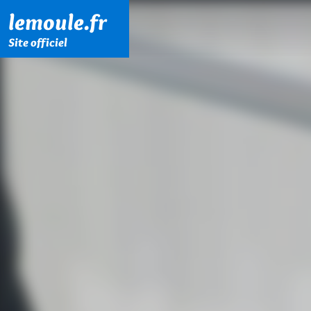
Menu principal
Contenu principal
Pied de page
lemoule.fr
Site officiel