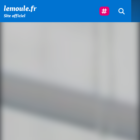
Menu principal
Contenu principal
Pied de page
Suivez-Nous
lemoule.fr
Site officiel