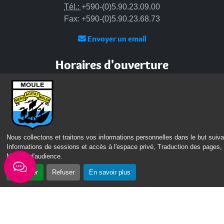
Tél.:
+590-(0)5.90.23.09.00
Fax: +590-(0)5.90.23.68.73
Envoyer un email
Horaires d'ouverture
Lundi - mardi - jeudi :
de 8h à 13h et de 14h à 17h
Mercredi : de 7h30 à 13h30
Vendredi : de 8h à 13h
Nous collectons et traitons vos informations personnelles dans le but suiva
Intercommunalité
Informations de sessions et accès à l'espace privé, Traduction des pages,
Mesure d'audience
.
Communauté d’agglomération du Nord Grande-Terre
Accepter
Refuser
En savoir plus
Nos sites
Portail des Médiathèques Nord Guadeloupe