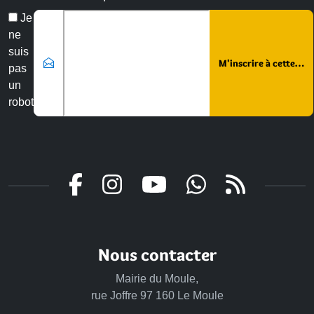
Veuillez laisser ce champ vide :
Email
Je
*
ne
suis
pas
un
robot
Nous contacter
Mairie du Moule,
rue Joffre 97 160 Le Moule