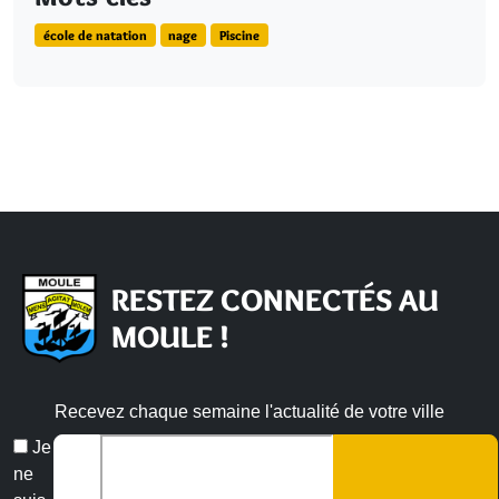
école de natation
nage
Piscine
RESTEZ CONNECTÉS AU
MOULE !
Recevez chaque semaine l'actualité de votre ville
Veuillez laisser ce champ vide :
Email
Je
*
ne