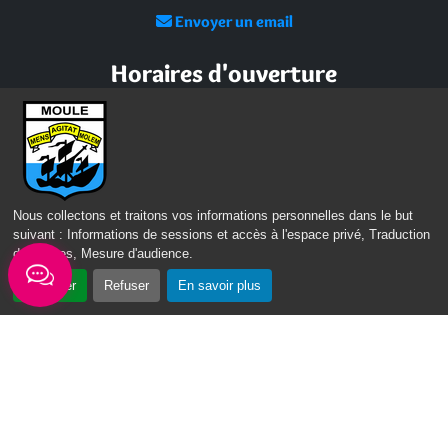
Envoyer un email
Horaires d'ouverture
Lundi - mardi - jeudi :
de 8h à 13h et de 14h à 17h
Mercredi : de 7h30 à 13h30
Vendredi : de 8h à 13h
Nous collectons et traitons vos informations personnelles dans le but
Intercommunalité
suivant :
Informations de sessions et accès à l'espace privé, Traduction
des pages, Mesure d'audience
.
Communauté d’agglomération du Nord Grande-Terre
Accepter
Refuser
En savoir plus
Nos sites
Portail des Médiathèques Nord Guadeloupe