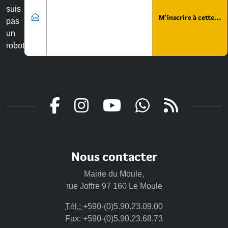
suis
pas
un
robot
Veuillez laisser ce champ vide :
Nous contacter
Mairie du Moule,
rue Joffre 97 160 Le Moule
Tél.:
+590-(0)5.90.23.09.00
Fax: +590-(0)5.90.23.68.73