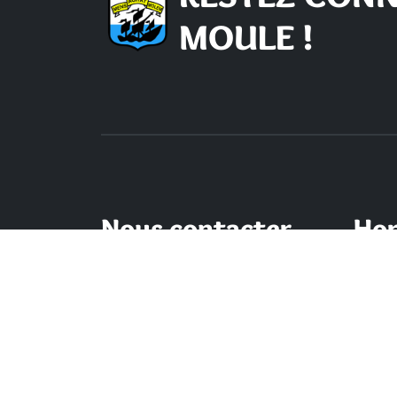
MOULE !
Nous contacter
Hor
d'o
Mairie du Moule,
rue Joffre 97 160 Le Moule
Lundi -
de 8h 
Tél.:
+590-(0)5.90.23.09.00
Mercre
Fax: +590-(0)5.90.23.68.73
Vendre
Envoyer un email