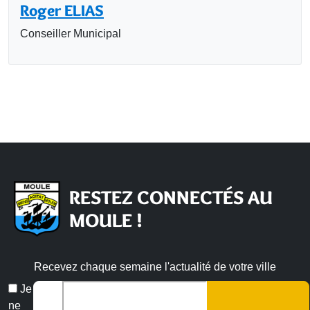
Roger ELIAS
Conseiller Municipal
RESTEZ CONNECTÉS AU
MOULE !
Recevez chaque semaine l'actualité de votre ville
Veuillez laisser ce champ vide :
Email
Je
*
ne