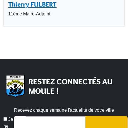
Thierry FULBERT
11ème Maire-Adjoint
RESTEZ CONNECTÉS AU
MOULE !
Recevez chaque semaine l'actualité de votre ville
Veuillez laisser ce champ vide :
Email
Je
*
ne