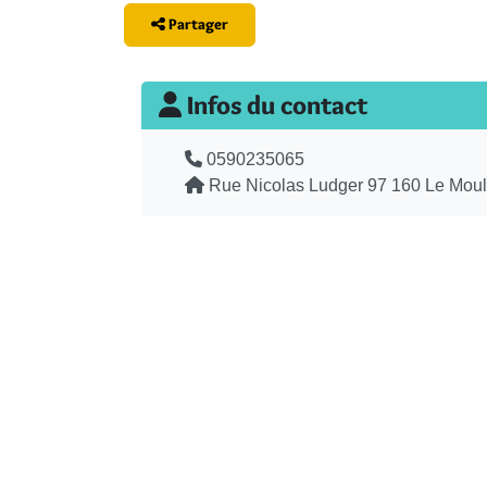
Partager
Infos du contact
Téléphone
0590235065
Adresse
Rue Nicolas Ludger 97 160 Le Mou