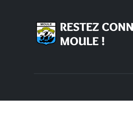
RESTEZ CONN
MOULE !
Nous contacter
Hor
d'o
Mairie du Moule,
rue Joffre 97 160 Le Moule
Lundi -