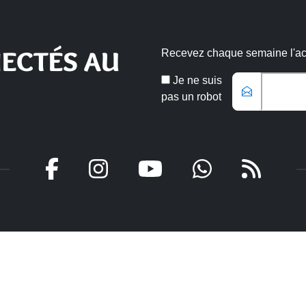
ECTÉS AU
Recevez chaque semaine l'actu
Email
Je ne suis
*
pas un robot
Veuillez laisser ce champ vide
aires
Intercommunal
uverture
Communauté d’agglomératio
Nord Grande-Terre
 mardi - jeudi :