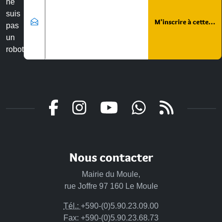
ne
suis
pas
un
robot
Veuillez laisser ce champ vide :
Nous contacter
Mairie du Moule,
rue Joffre 97 160 Le Moule
Tél.:
+590-(0)5.90.23.09.00
Fax: +590-(0)5.90.23.68.73