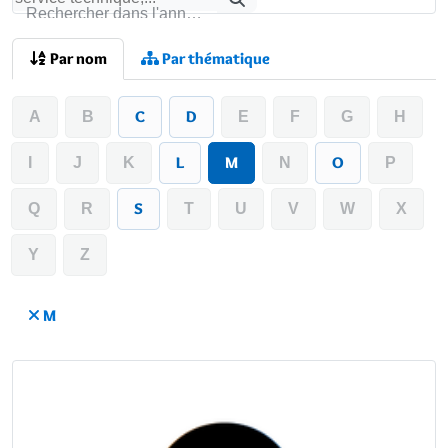
Rechercher
Rechercher dans l'annuaire
Par nom
Par thématique
C
D
A
B
E
F
G
H
L
M
O
I
J
K
N
P
S
Q
R
T
U
V
W
X
Y
Z
M