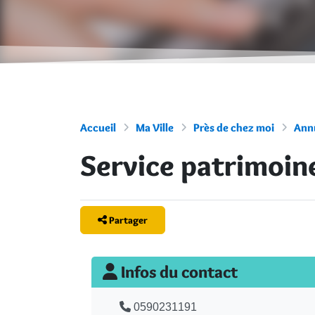
Accueil
Ma Ville
Près de chez moi
Annu
Service patrimoin
Partager
Infos du contact
Téléphone
0590231191